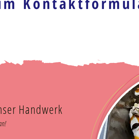
um Kontaktformul
unser Handwerk
man!