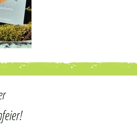
er
feier!