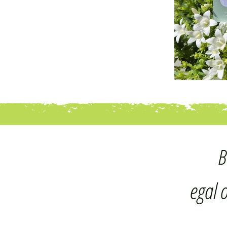
B
egal 